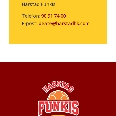
Harstad Funkis
Telefon:
90 91 74 00
E-post:
beate@harstadhk.com