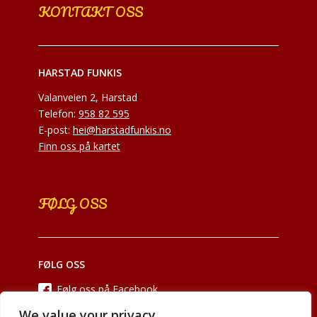
KONTAKT OSS
HARSTAD FUNKIS
Valanveien 2, Harstad
Telefon:
958 82 595
E-post:
hei@harstadfunkis.no
Finn oss på kartet
FØLG OSS
FØLG OSS
Følg oss på Facebook
We value your privacy
Følg oss på Instagram